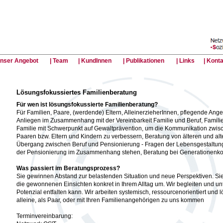
Unser Angebot
| Team
| KundInnen
| Publikationen
| Links
| Kont
Lösungsfokussiertes Familienberatung
Für wen ist lösungsfokussierte Familienberatung?
Für Familien, Paare, (werdende) Eltern, AlleinerzieherInnen, pflegende Ang
Anliegen im Zusammenhang mit der Vereinbarkeit Familie und Beruf, Famili
Familie mit Schwerpunkt auf Gewaltprävention, um die Kommunikation zwisc
Paaren bzw. Eltern und Kindern zu verbessern, Beratung von älteren und a
Übergang zwischen Beruf und Pensionierung - Fragen der Lebensgestaltung
der Pensionierung im Zusammenhang stehen, Beratung bei Generationenkon
Was passiert im Beratungsprozess?
Sie gewinnen Abstand zur belastenden Situation und neue Perspektiven. Si
die gewonnenen Einsichten konkret in Ihrem Alltag um. Wir begleiten und unte
Potenzial entfalten kann. Wir arbeiten systemisch, ressourcenorientiert und 
alleine, als Paar, oder mit Ihren Familienangehörigen zu uns kommen
Terminvereinbarung: