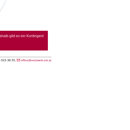
shalb gibt es ein Kontingent
1-523 38 55,
office@netzwerk-ost.at